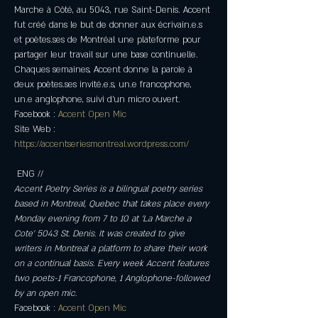
Marche à Côté, au 5043, rue Saint-Denis. Accent 
fut créé dans le but de donner aux écrivain.e.s 
et poètes.ses de Montréal une plateforme pour 
partager leur travail sur une base continuelle. 
Chaques semaines, Accent donne la parole à 
deux poètes.ses invité.e.s, un.e francophone, 
un.e anglophone, suivi d’un micro ouvert.
Facebook : 
Accent Open Mic
Site Web : 
https://accentseriesmontreal.wordpress.com/
Accent Poetry Series is a bilingual poetry series 
based in Montreal, Quebec that takes place every 
Monday evening from 7 to 10 at 'La Marche a 
Cote' 5043 St. Denis. It was created to give 
writers in Montreal a platform to share their work 
on a continual basis. Every week Accent features 
two poets-1 Francophone, 1 Anglophone-followed 
by an open mic.
Facebook : 
Accent Open Mic