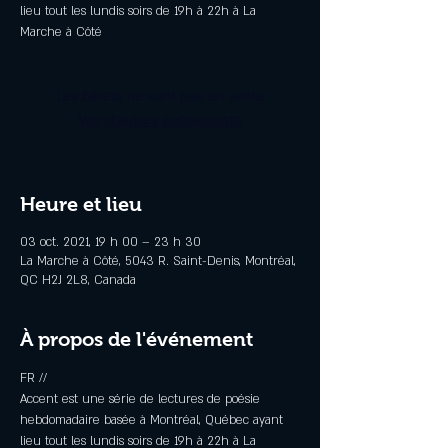
lieu tout les lundis soirs de 19h à 22h à La
Marche à Côté
Les billets ne sont pas en vente
Voir d'autres événements
Heure et lieu
03 oct. 2021, 19 h 00 – 23 h 30
La Marche à Côté, 5043 R. Saint-Denis, Montréal,
QC H2J 2L8, Canada
À propos de l'événement
FR //

Accent est une série de lectures de poésie 
hebdomadaire basée à Montréal, Québec ayant 
lieu tout les lundis soirs de 19h à 22h à La 