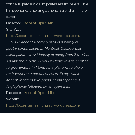
donne la parole à deux poètes.ses invité.e.s, un.e 
francophone, un.e anglophone, suivi d’un micro 
ouvert.
Facebook : 
Accent Open Mic
Site Web : 
https://accentseriesmontreal.wordpress.com/
  ENG // 
Accent Poetry Series is a bilingual 
poetry series based in Montreal, Quebec that 
takes place every Monday evening from 7 to 10 at 
'La Marche a Cote' 5043 St. Denis. It was created 
to give writers in Montreal a platform to share 
their work on a continual basis. Every week 
Accent features two poets-1 Francophone, 1 
Anglophone-followed by an open mic.
Facebook : 
Accent Open Mic
Website : 
https://accentseriesmontreal.wordpress.com/
Partager cet événement