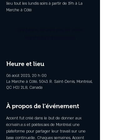
lieu tout les lundis soirs à partir de 19h à La
Marche à Côté
Les billets ne sont pas en vente
Voir d'autres événements
Heure et lieu
06 août 2023, 20 h 00
La Marche à Côté, 5043 R. Saint-Denis, Montréal,
QC H2J 2L8, Canada
À propos de l'événement
Accent fut créé dans le but de donner aux 
écrivain.e.s et poètes.ses de Montréal une 
plateforme pour partager leur travail sur une 
base continuelle. Chaques semaines, Accent 