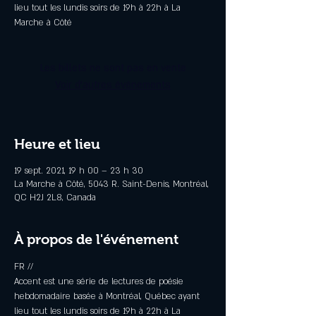
lieu tout les lundis soirs de 19h à 22h à La
Marche à Côté
Les billets ne sont pas en vente
Voir d'autres événements
Heure et lieu
19 sept. 2021, 19 h 00 – 23 h 30
La Marche à Côté, 5043 R. Saint-Denis, Montréal,
QC H2J 2L8, Canada
À propos de l'événement
FR //

Accent est une série de lectures de poésie 
hebdomadaire basée à Montréal, Québec ayant 
lieu tout les lundis soirs de 19h à 22h à La 