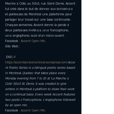
Marche à Côté, au 5043, rue Saint-Denis. Accent 
fut créé dans le but de donner aux écrivain.e.s 
et poètes.ses de Montréal une plateforme pour 
partager leur travail sur une base continuelle. 
Chaques semaines, Accent donne la parole à 
deux poètes.ses invité.e.s, un.e francophone, 
un.e anglophone, suivi d’un micro ouvert.
Facebook : 
Accent Open Mic
Site Web : 
https://accentseriesmontreal.wordpress.com/
Acce
nt Poetry Series is a bilingual poetry series based 
in Montreal, Quebec that takes place every 
Monday evening from 7 to 10 at 'La Marche a 
Cote' 5043 St. Denis. It was created to give 
writers in Montreal a platform to share their work 
on a continual basis. Every week Accent features 
two poets-1 Francophone, 1 Anglophone-followed 
by an open mic.
Facebook : 
Accent Open Mic