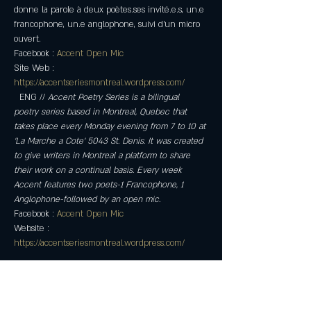
donne la parole à deux poètes.ses invité.e.s, un.e 
francophone, un.e anglophone, suivi d’un micro 
ouvert.
Facebook : 
Accent Open Mic
Site Web : 
https://accentseriesmontreal.wordpress.com/
  ENG // 
Accent Poetry Series is a bilingual 
poetry series based in Montreal, Quebec that 
takes place every Monday evening from 7 to 10 at 
'La Marche a Cote' 5043 St. Denis. It was created 
to give writers in Montreal a platform to share 
their work on a continual basis. Every week 
Accent features two poets-1 Francophone, 1 
Anglophone-followed by an open mic.
Facebook : 
Accent Open Mic
Website : 
https://accentseriesmontreal.wordpress.com/
Partager cet événement