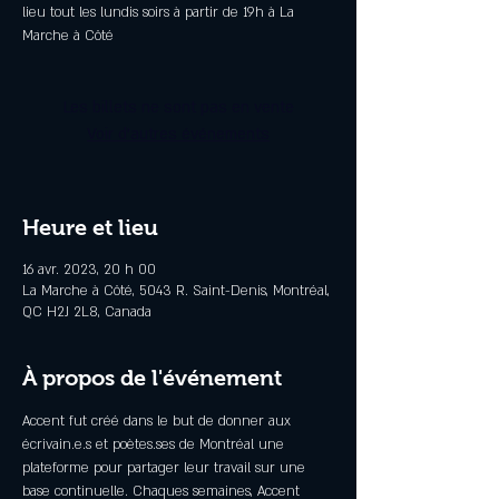
lieu tout les lundis soirs à partir de 19h à La
Marche à Côté
Les billets ne sont pas en vente
Voir d'autres événements
Heure et lieu
16 avr. 2023, 20 h 00
La Marche à Côté, 5043 R. Saint-Denis, Montréal,
QC H2J 2L8, Canada
À propos de l'événement
Accent fut créé dans le but de donner aux 
écrivain.e.s et poètes.ses de Montréal une 
plateforme pour partager leur travail sur une 
base continuelle. Chaques semaines, Accent 