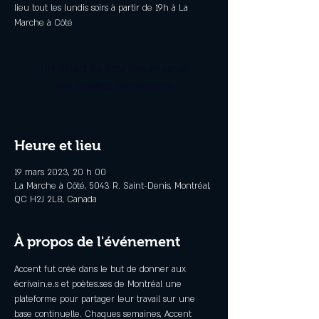
lieu tout les lundis soirs à partir de 19h à La
Marche à Côté
Les billets ne sont pas en vente
Voir d'autres événements
Heure et lieu
19 mars 2023, 20 h 00
La Marche à Côté, 5043 R. Saint-Denis, Montréal,
QC H2J 2L8, Canada
À propos de l'événement
Accent fut créé dans le but de donner aux 
écrivain.e.s et poètes.ses de Montréal une 
plateforme pour partager leur travail sur une 
base continuelle. Chaques semaines, Accent 