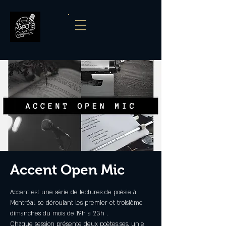
Accent Open Mic
Accent est une série de lectures de poésie à
Montréal, se déroulant les premier et troisième
dimanches du mois de 19h à 23h .
Chaque session présente deux poètes.ses, un.e