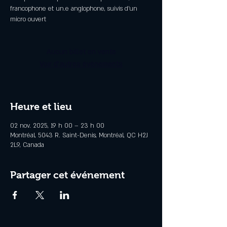
francophone et un.e anglophone, suivis d’un
micro ouvert
Aucun billet en vente
Voir d'autres événements
Heure et lieu
02 nov. 2025, 19 h 00 – 23 h 00
Montréal, 5043 R. Saint-Denis, Montréal, QC H2J
2L9, Canada
Partager cet événement