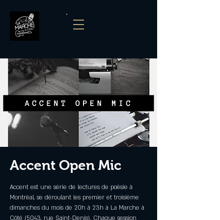
Accent Open Mic
Accent est une série de lectures de poésie à
Montréal, se déroulant les premier et troisième
dimanches du mois de 20h à 23h à La Marche à
Côté (5043, rue Saint-Denis). Chaque session