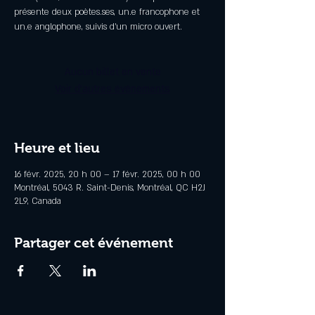
présente deux poètes.ses, un.e francophone et
un.e anglophone, suivis d’un micro ouvert.
Aucun billet en vente
Voir d'autres événements
Heure et lieu
16 févr. 2025, 20 h 00 – 17 févr. 2025, 00 h 00
Montréal, 5043 R. Saint-Denis, Montréal, QC H2J
2L9, Canada
Partager cet événement