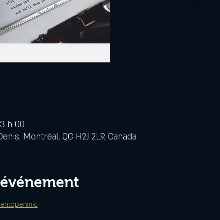
Aucun billet en v
Voir d'autres évén
23 h 00
Denis, Montréal, QC H2J 2L9, Canada
l'événement
centopenmic