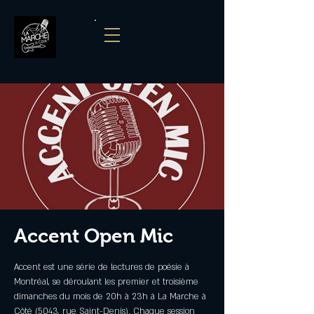
Accent Open Mic
Accent est une série de lectures de poésie à
Montréal, se déroulant les premier et troisième
dimanches du mois de 20h à 23h à La Marche à
Côté (5043, rue Saint-Denis). Chaque session