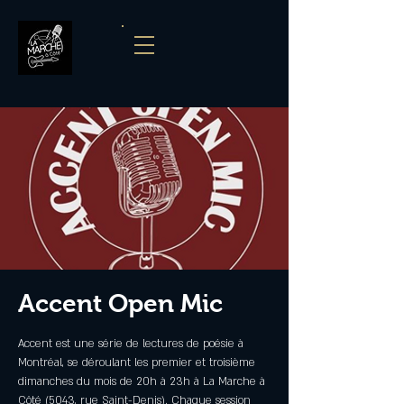
Accent Open Mic
Accent est une série de lectures de poésie à
Montréal, se déroulant les premier et troisième
dimanches du mois de 20h à 23h à La Marche à
Côté (5043, rue Saint-Denis). Chaque session