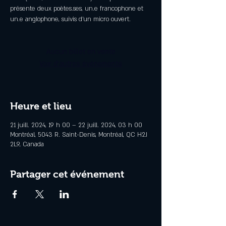
présente deux poètes.ses, un.e francophone et
un.e anglophone, suivis d’un micro ouvert.
Aucun billet en vente
Voir d'autres événements
Heure et lieu
21 juill. 2024, 19 h 00 – 22 juill. 2024, 03 h 00
Montréal, 5043 R. Saint-Denis, Montréal, QC H2J
2L9, Canada
Partager cet événement