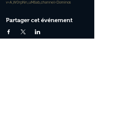
v=A_W0rpNn_uM&ab_channel=Dominos
Partager cet événement