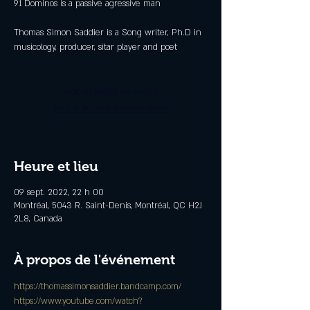
91 Dominos is a passive agressive man
Thomas Simon Saddier is a Song writer, Ph.D in
musicology, producer, sitar player and poet
Aucun billet en vente
Voir d'autres événements
Heure et lieu
09 sept. 2022, 22 h 00
Montréal, 5043 R. Saint-Denis, Montréal, QC H2J
2L8, Canada
À propos de l'événement
https://thomassimonsaddier.bandcamp.com/
https://www.youtube.com/watch?