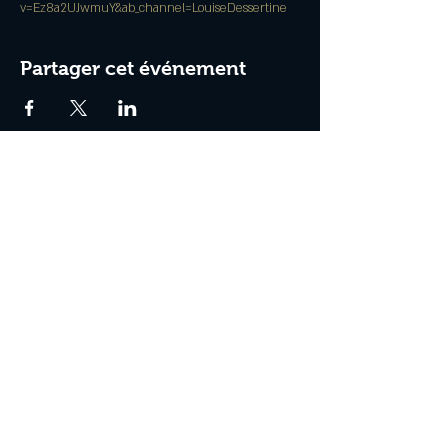
v=Ez8a2UJwmuY&ab_channel=LouiseDessertine
Partager cet événement