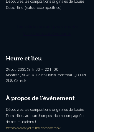
Découvrez les compositions originales de Louise
Dessertine (auteure/compositrice)
Les billets ne sont pas en vente
Voir d'autres événements
Heure et lieu
24 oct. 2021, 18 h 00 – 22 h 00
Montréal, 5043 R. Saint-Denis, Montréal, QC H2J
2L8, Canada
À propos de l'événement
Découvrez les compositions originales de Louise 
Dessertine, auteure/compositrice accompagnée 
de ses musiciens !
https://www.youtube.com/watch?