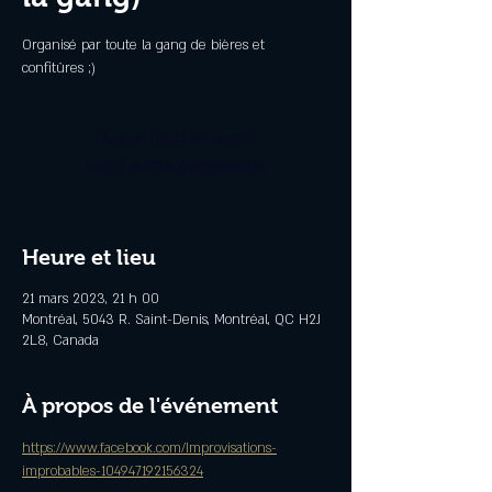
Organisé par toute la gang de bières et
confitûres ;)
Aucun billet en vente
Voir d'autres événements
Heure et lieu
21 mars 2023, 21 h 00
Montréal, 5043 R. Saint-Denis, Montréal, QC H2J
2L8, Canada
À propos de l'événement
https://www.facebook.com/Improvisations-
improbables-104947192156324