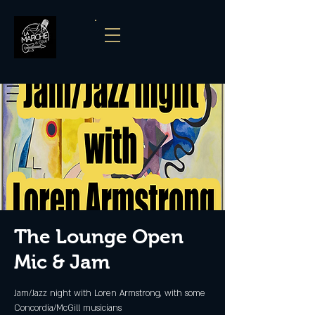
The Lounge Open
Mic & Jam
Jam/Jazz night with Loren Armstrong, with some
Concordia/McGill musicians