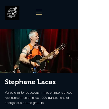
Stephane Lacas
Venez chanter et découvrir mes chansons et des
reprises connus un show 100% francophone et
énergétique entrée gratuite