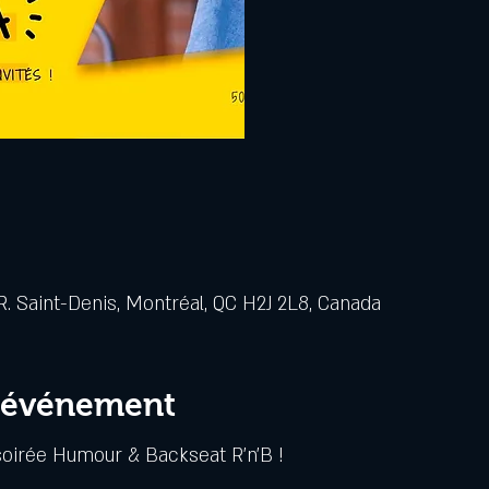
. Saint-Denis, Montréal, QC H2J 2L8, Canada
l'événement
soirée Humour & Backseat R'n'B !