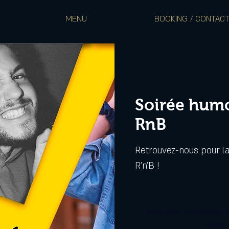
MENU
BOOKING / CONTAC
Soirée humo
RnB
Retrouvez-nous pour l
R'n'B !
Nous vous souhaitons un
Retour