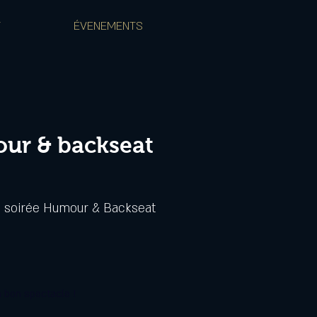
T
ÉVENEMENTS
ur & backseat
a soirée Humour & Backseat
 bon spectacle !