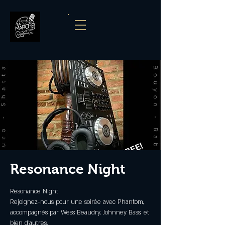
Resonance Night
Resonance Night
Rejoignez-nous pour une soirée avec Phantom,
accompagnés par Wess Beaudry, Johnney Bass, et
bien d'autres.