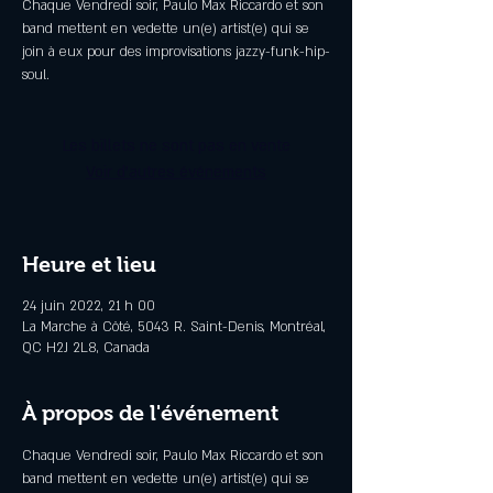
Chaque Vendredi soir, Paulo Max Riccardo et son
band mettent en vedette un(e) artist(e) qui se
join à eux pour des improvisations jazzy-funk-hip-
soul.
Les billets ne sont pas en vente
Voir d'autres événements
Heure et lieu
24 juin 2022, 21 h 00
La Marche à Côté, 5043 R. Saint-Denis, Montréal,
QC H2J 2L8, Canada
À propos de l'événement
Chaque Vendredi soir, Paulo Max Riccardo et son 
band mettent en vedette un(e) artist(e) qui se 