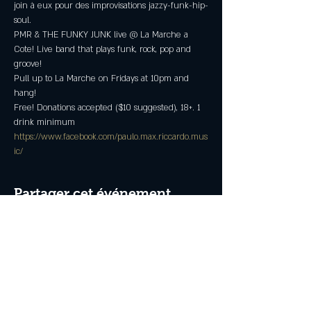
join à eux pour des improvisations jazzy-funk-hip-
soul.
PMR & THE FUNKY JUNK live @ La Marche a 
Cote! Live band that plays funk, rock, pop and 
groove!
Pull up to La Marche on Fridays at 10pm and 
hang!
Free! Donations accepted ($10 suggested), 18+. 1 
drink minimum
https://www.facebook.com/paulo.max.riccardo.mus
ic/
Partager cet événement