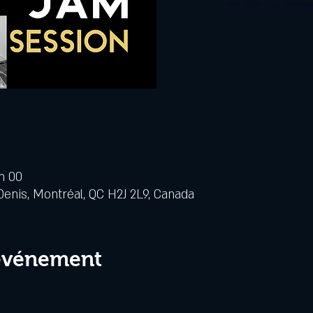
Voir d'autres évén
 h 00
Denis, Montréal, QC H2J 2L9, Canada
 événement