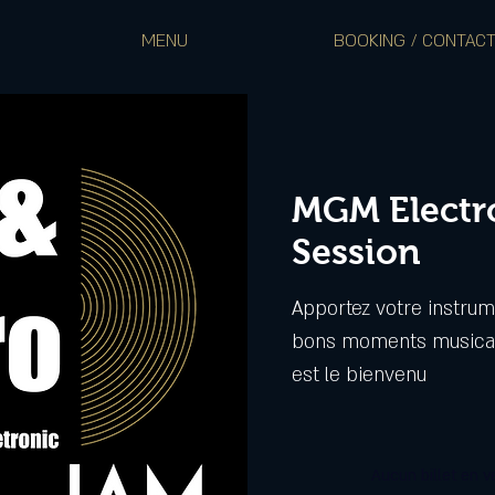
MENU
BOOKING / CONTAC
MGM Electr
Session
Apportez votre instrum
bons moments musicau
est le bienvenu
Aucun billet en v