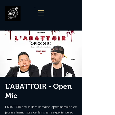
L'ABATTOIR - Open
Mic
L'ABATTOIR accueillera semaine après semaine de
jeunes humoristes, certains sans expérience et