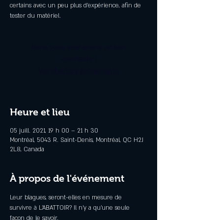
certains avec un peu plus d'expérience, afin de
tester du matériel.
Nous vous souhaitons un bon
spectacle !
Voir d'autres événements
Heure et lieu
05 juill. 2021, 19 h 00 – 21 h 30
Montréal, 5043 R. Saint-Denis, Montréal, QC H2J
2L8, Canada
À propos de l'événement
Leur blagues, seront-elles en mesure de 
survivre à L'ABATTOIR? Il n'y a qu'une seule 
façon de le savoir.