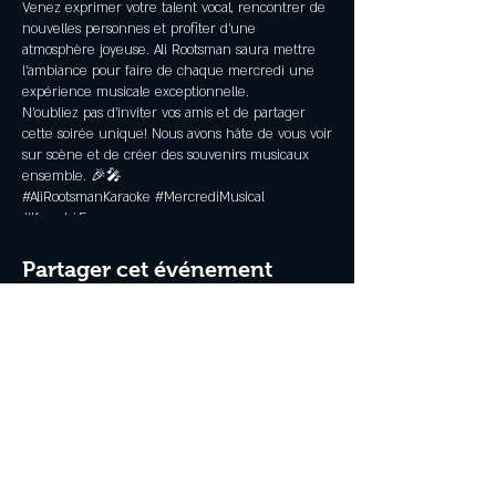
Venez exprimer votre talent vocal, rencontrer de
nouvelles personnes et profiter d'une
atmosphère joyeuse. Ali Rootsman saura mettre
l'ambiance pour faire de chaque mercredi une
expérience musicale exceptionnelle.
N'oubliez pas d'inviter vos amis et de partager
cette soirée unique! Nous avons hâte de vous voir
sur scène et de créer des souvenirs musicaux
ensemble. 🎉🎤
#AliRootsmanKaraoke #MercrediMusical
#KaraokéFun
Partager cet événement