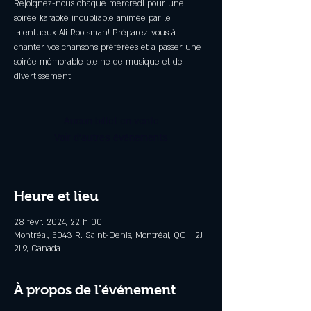
Rejoignez-nous chaque mercredi pour une
soirée karaoké inoubliable animée par le
talentueux Ali Rootsman! Préparez-vous à
chanter vos chansons préférées et à passer une
soirée mémorable pleine de musique et de
divertissement.
Aucun billet en vente
Voir d'autres événements
Heure et lieu
28 févr. 2024, 22 h 00
Montréal, 5043 R. Saint-Denis, Montréal, QC H2J
2L9, Canada
À propos de l'événement