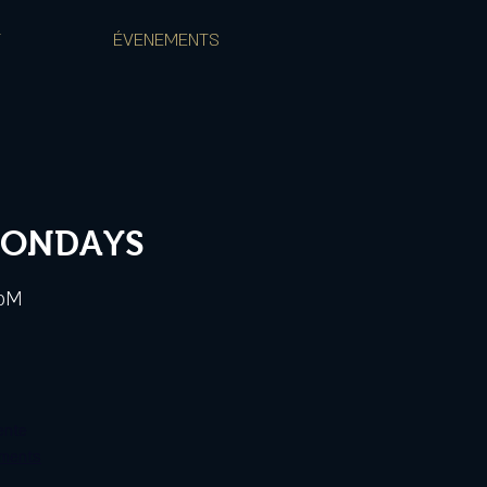
T
ÉVENEMENTS
MONDAYS
9pM
ente
ements