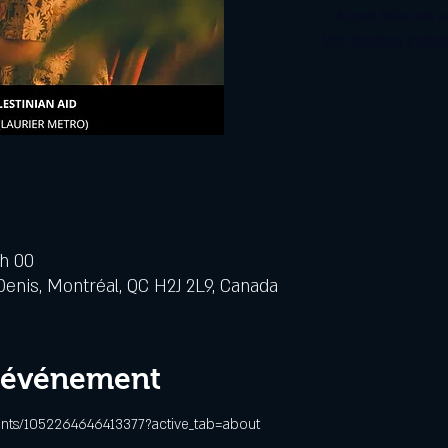
Aucun billet en v
Voir d'autres évén
 h 00
Denis, Montréal, QC H2J 2L9, Canada
l'événement
nts/1052264646413377?active_tab=about