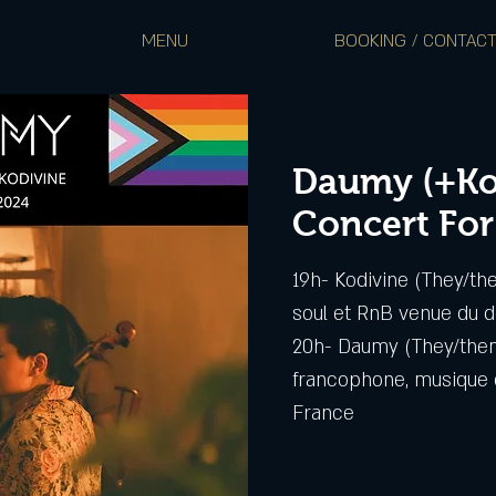
MENU
BOOKING / CONTAC
Daumy (+Kod
Concert For
19h- Kodivine (They/the
soul et RnB venue du d
20h- Daumy (They/them
francophone, musique d
France