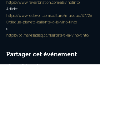
https://www.reverbnation.com/alavinotinto
Article:
https://www.ledevoir.com/culture/musique/37726
8/disque-planeta-kaliente-a-la-vino-tinto
et 
https://palmaresadisq.ca/fr/artiste/a-la-vino-tinto/
Partager cet événement