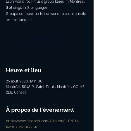
Latin world rock music group based in Montreal,
that sings in 3 languages.
Groupe de musique latine world rock qui chante
en trois langues
Aucun billet en vente
Voir d'autres événements
Heure et lieu
25 août 2023, 19 h 00
Montréal, 5043 R. Saint-Denis, Montréal, QC H2J
2L8, Canada
À propos de l'événement
https://www.facebook.com/A-La-VINO-TINTO-
1493871720886731/