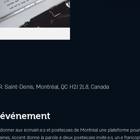
Voir d'autres évén
. Saint-Denis, Montréal, QC H2J 2L8, Canada
l'événement
donner aux écrivain.e.s et poètes.ses de Montréal une plateforme pour p
ines, Accent donne la parole à deux poètes.ses invité.e.s, un.e francop