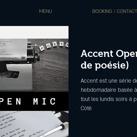
MENU
BOOKING / CONTAC
Accent Open
de poésie)
Accent est une série d
hebdomadaire basée à 
tout les lundis soirs à 
Côté
Les billets ne sont pa