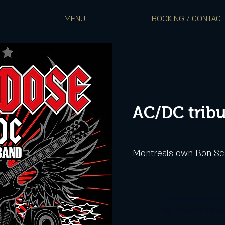
MENU
BOOKING / CONTAC
AC/DC trib
Montreals own Bon Scot
Aucun billet en v
Voir d'autres évén