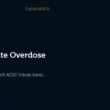
T
ÉVENEMENTS
ute Overdose
t ACDC tribute band....
ente
ements