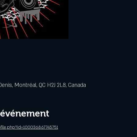
Denis, Montréal, QC H2J 2L8, Canada
l'événement
file.php?id=100036867745751